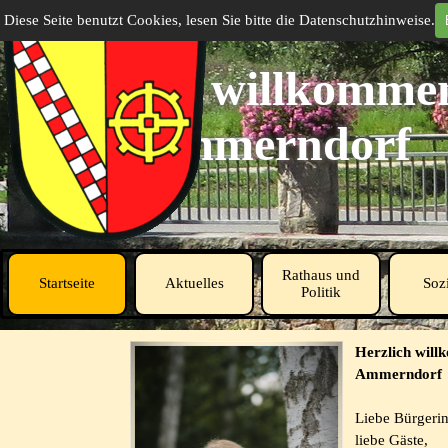
Direkt zum Seiteninhalt
Diese Seite benutzt Cookies, lesen Sie bitte die Datenschutzhinweise.
Herzlich willkommen
Ammerndorf
Rathaus und
Startseite
Aktuelles
Sozi
▼
Politik
Herzlich wil
Ammerndorf
Liebe Bürgeri
liebe Gäste,