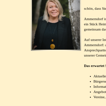
schön, dass S
Ammerndorf ist
ein Stück Heim
gemeinsam das 
Auf unserer In
Ammerndorf: a
Ansprechpartne
unserer Gemei
Das erwartet S
Aktuell
Bürgers
Informa
Angebot
Vereine,