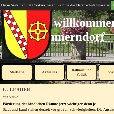
Direkt zum Seiteninhalt
Diese Seite benutzt Cookies, lesen Sie bitte die Datenschutzhinweise.
Herzlich willkommen
Ammerndorf
Rathaus und
Startseite
Aktuelles
Sozi
▼
Politik
L - LEADER
Von A bis Z
Förderung der ländlichen Räume jetzt wichtiger denn je
Stadt und Land stehen derzeit vor großen Schwierigkeiten. Die Anst